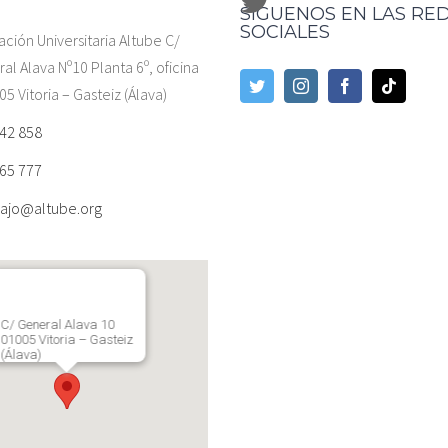
SÍGUENOS EN LAS RE
SOCIALES
ación Universitaria Altube C/
al Alava Nº10 Planta 6º, oficina
05 Vitoria – Gasteiz (Álava)
42 858
65 777
ajo@altube.org
C/ General Alava 10
01005 Vitoria – Gasteiz
(Álava)