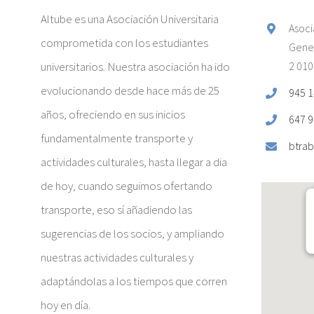
Altube es una Asociación Universitaria
Asoci
comprometida con los estudiantes
Gener
universitarios. Nuestra asociación ha ido
2 010
evolucionando desde hace más de 25
945 1
años, ofreciendo en sus inicios
647 9
fundamentalmente transporte y
btrab
actividades culturales, hasta llegar a dia
de hoy, cuando seguimos ofertando
transporte, eso sí añadiendo las
sugerencias de los socios, y ampliando
nuestras actividades culturales y
adaptándolas a los tiempos que corren
hoy en día.