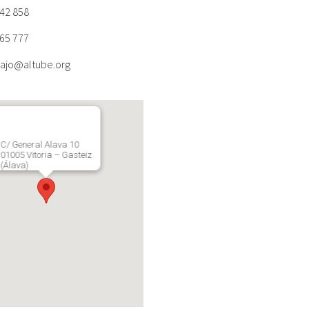
42 858
65 777
ajo@altube.org
C/ General Alava 10
01005 Vitoria – Gasteiz
(Álava)