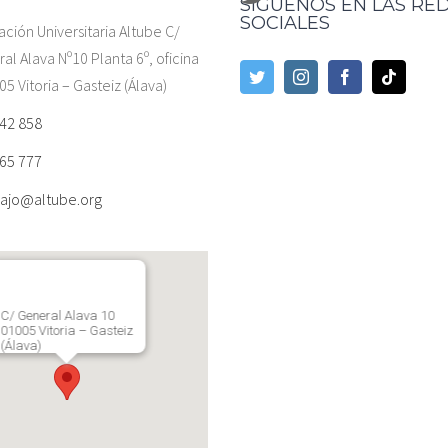
SÍGUENOS EN LAS RE
SOCIALES
ación Universitaria Altube C/
al Alava Nº10 Planta 6º, oficina
05 Vitoria – Gasteiz (Álava)
42 858
65 777
ajo@altube.org
C/ General Alava 10
01005 Vitoria – Gasteiz
(Álava)