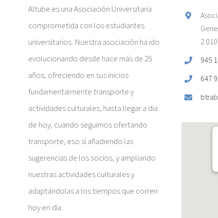
Altube es una Asociación Universitaria
Asoci
comprometida con los estudiantes
Gener
universitarios. Nuestra asociación ha ido
2 010
evolucionando desde hace más de 25
945 1
años, ofreciendo en sus inicios
647 9
fundamentalmente transporte y
btrab
actividades culturales, hasta llegar a dia
de hoy, cuando seguimos ofertando
transporte, eso sí añadiendo las
sugerencias de los socios, y ampliando
nuestras actividades culturales y
adaptándolas a los tiempos que corren
hoy en día.