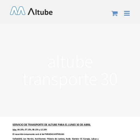
Saltar
al
contenido
altube
transporte 30