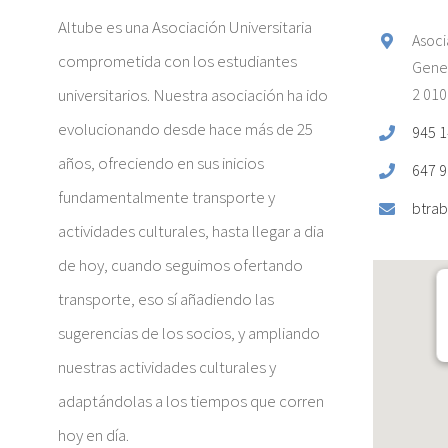
Altube es una Asociación Universitaria
Asoci
comprometida con los estudiantes
Gener
universitarios. Nuestra asociación ha ido
2 010
evolucionando desde hace más de 25
945 1
años, ofreciendo en sus inicios
647 9
fundamentalmente transporte y
btrab
actividades culturales, hasta llegar a dia
de hoy, cuando seguimos ofertando
transporte, eso sí añadiendo las
sugerencias de los socios, y ampliando
nuestras actividades culturales y
adaptándolas a los tiempos que corren
hoy en día.