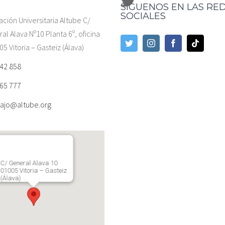
SÍGUENOS EN LAS RE
SOCIALES
ación Universitaria Altube C/
al Alava Nº10 Planta 6º, oficina
05 Vitoria – Gasteiz (Álava)
42 858
65 777
ajo@altube.org
C/ General Alava 10
01005 Vitoria – Gasteiz
(Álava)